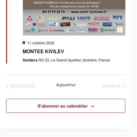
e
s
É
v
è
n
e
M
11 octobre 2025
m
i
e
MONTEE KIVILEV
s
n
e
Sorbiers
RD 23, Le Grand Quartier, Sorbiers, France
t
n
s
a
v
a
n
Évènements
Évènements
précédents
Aujourd’hui
suivants
t
S’abonner au calendrier