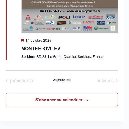
e
s
É
v
è
n
e
M
11 octobre 2025
m
i
e
MONTEE KIVILEV
s
n
e
Sorbiers
RD 23, Le Grand Quartier, Sorbiers, France
t
n
s
a
v
a
n
Évènements
Évènements
précédents
Aujourd’hui
suivants
t
S’abonner au calendrier