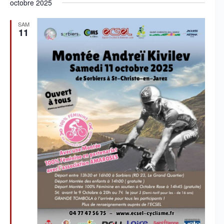
v
octobre 2025
a
n
SAM
t
11