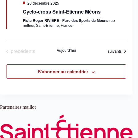
M
20 décembre 2025
i
Cyclo-cross Saint-Etienne Méons
s
e
Piste Roger RIVIERE - Parc des Sports de Méons
rue
n
neltner, Saint-Etienne, France
a
v
a
n
t
Évènements
précédents
Aujourd’hui
Évènements
suivants
S’abonner au calendrier
Partenaires maillot