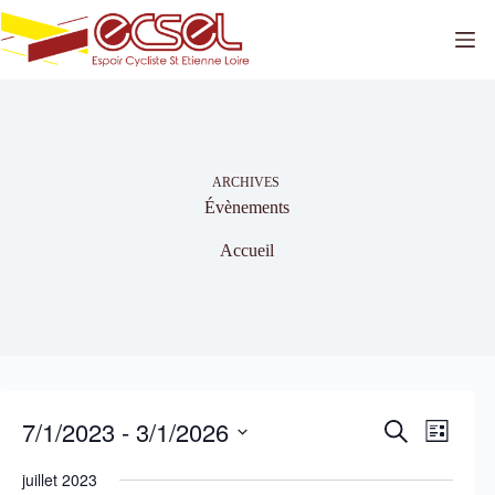
Passer
au
contenu
ARCHIVES
Évènements
Accueil
7/1/2023
 - 
3/1/2026
R
N
R
L
e
a
e
S
i
c
v
c
é
juillet 2023
s
h
i
h