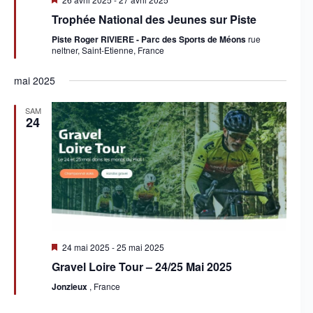
i
Trophée National des Jeunes sur Piste
s
e
Piste Roger RIVIERE - Parc des Sports de Méons
rue
n
neltner, Saint-Etienne, France
a
v
a
mai 2025
n
t
SAM
24
M
24 mai 2025
-
25 mai 2025
i
Gravel Loire Tour – 24/25 Mai 2025
s
e
Jonzieux
, France
n
a