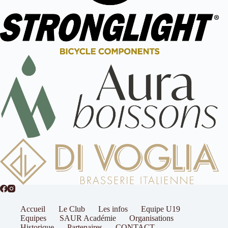
Accueil
Le Club
Les infos
Equipe U19
Equipes
SAUR Académie
Organisations
Historique
Partenaires
CONTACT