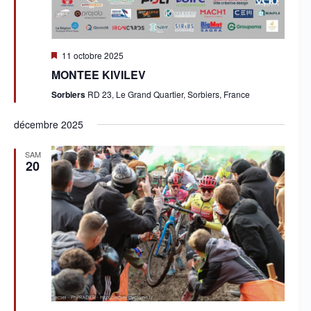
M
11 octobre 2025
i
MONTEE KIVILEV
s
e
Sorbiers
RD 23, Le Grand Quartier, Sorbiers, France
n
a
v
décembre 2025
a
n
SAM
t
20