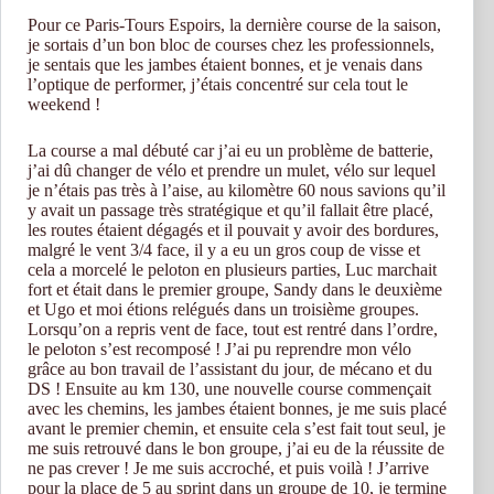
Pour ce Paris-Tours Espoirs, la dernière course de la saison,
je sortais d’un bon bloc de courses chez les professionnels,
je sentais que les jambes étaient bonnes, et je venais dans
l’optique de performer, j’étais concentré sur cela tout le
weekend !
La course a mal débuté car j’ai eu un problème de batterie,
j’ai dû changer de vélo et prendre un mulet, vélo sur lequel
je n’étais pas très à l’aise, au kilomètre 60 nous savions qu’il
y avait un passage très stratégique et qu’il fallait être placé,
les routes étaient dégagés et il pouvait y avoir des bordures,
malgré le vent 3/4 face, il y a eu un gros coup de visse et
cela a morcelé le peloton en plusieurs parties, Luc marchait
fort et était dans le premier groupe, Sandy dans le deuxième
et Ugo et moi étions relégués dans un troisième groupes.
Lorsqu’on a repris vent de face, tout est rentré dans l’ordre,
le peloton s’est recomposé ! J’ai pu reprendre mon vélo
grâce au bon travail de l’assistant du jour, de mécano et du
DS ! Ensuite au km 130, une nouvelle course commençait
avec les chemins, les jambes étaient bonnes, je me suis placé
avant le premier chemin, et ensuite cela s’est fait tout seul, je
me suis retrouvé dans le bon groupe, j’ai eu de la réussite de
ne pas crever ! Je me suis accroché, et puis voilà ! J’arrive
pour la place de 5 au sprint dans un groupe de 10, je termine