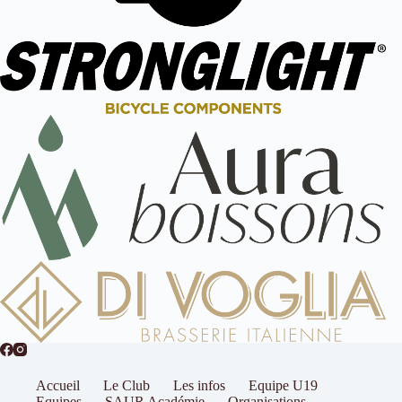
Accueil
Le Club
Les infos
Equipe U19
Equipes
SAUR Académie
Organisations