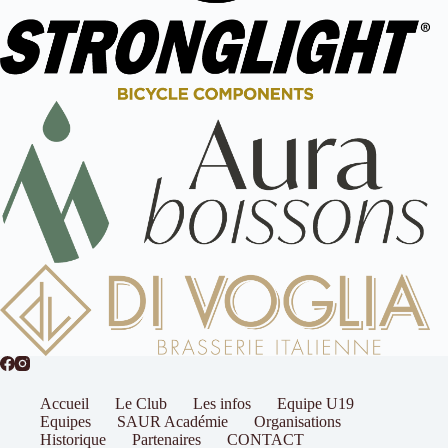
Accueil
Le Club
Les infos
Equipe U19
Equipes
SAUR Académie
Organisations
Historique
Partenaires
CONTACT