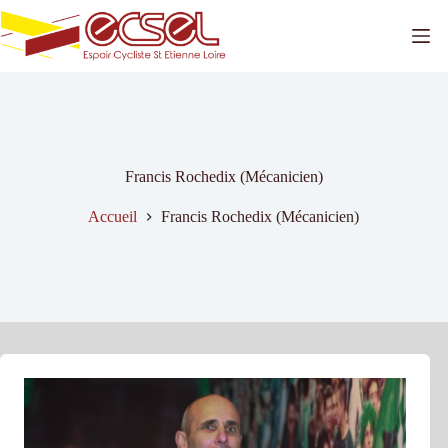
Passer
au
contenu
Francis Rochedix (Mécanicien)
Accueil
Francis Rochedix (Mécanicien)