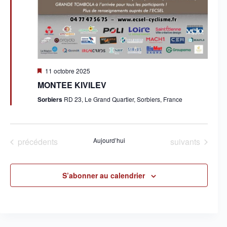
e
s
É
v
è
n
e
M
11 octobre 2025
m
i
e
MONTEE KIVILEV
s
n
e
Sorbiers
RD 23, Le Grand Quartier, Sorbiers, France
t
n
s
a
v
a
n
Évènements
Évènements
précédents
Aujourd’hui
suivants
t
S’abonner au calendrier