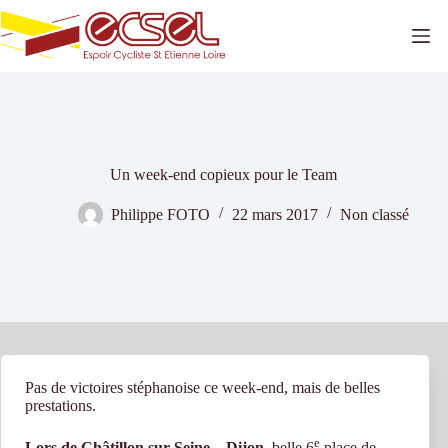
Passer
au
contenu
Un week-end copieux pour le Team
Philippe FOTO
22 mars 2017
Non classé
Pas de victoires stéphanoise ce week-end, mais de belles
prestations.
e
Lors de Châtillon sur Seine – Dijon
, belle 6
place de