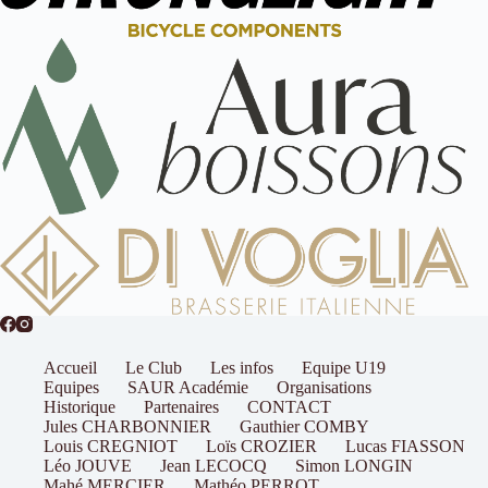
Accueil
Le Club
Les infos
Equipe U19
Equipes
SAUR Académie
Organisations
Historique
Partenaires
CONTACT
Jules CHARBONNIER
Gauthier COMBY
Louis CREGNIOT
Loïs CROZIER
Lucas FIASSON
Léo JOUVE
Jean LECOCQ
Simon LONGIN
Mahé MERCIER
Mathéo PERROT