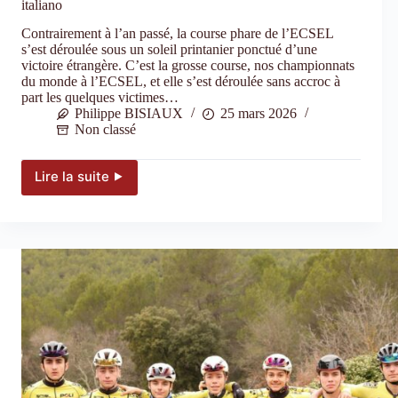
italiano
Contrairement à l’an passé, la course phare de l’ECSEL
s’est déroulée sous un soleil printanier ponctué d’une
victoire étrangère. C’est la grosse course, nos championnats
du monde à l’ECSEL, et elle s’est déroulée sans accroc à
part les quelques victimes…
Philippe BISIAUX
25 mars 2026
Non classé
Lire la suite ⯈
Le
Grand
prix
de
Saint-
Etienne
Loire
Activ’Réseaux
parla
italiano