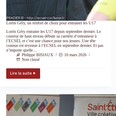
Lorris Géry, un renfort de choix pour entrainer les U17
Lorris Géry entraine les U17 depuis septembre dernier. Le
coureur de haut niveau débute sa carrière d’entraineur à
l’ECSEL et c’est une chance pour nos jeunes. Une tête
connue est revenue à l’ECSEL en septembre dernier. Et pas
n’importe quelle…
Philippe BISIAUX
10 mars 2026
Non classé
Lire la suite ⯈
Lorris
Géry,
un
renfort
de
choix
pour
entrainer
les