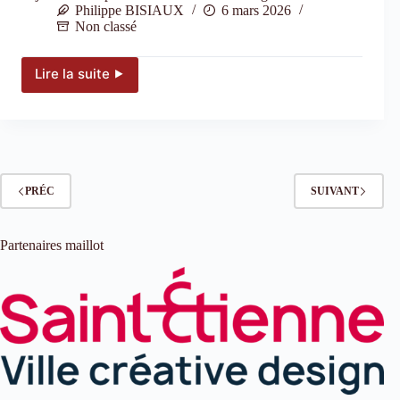
Philippe BISIAUX
6 mars 2026
Non classé
Lire la suite ⯈
Maxime
Larue
:
« Le
vélo
te
sert
PRÉC
SUIVANT
toute
la
vie »
Partenaires maillot