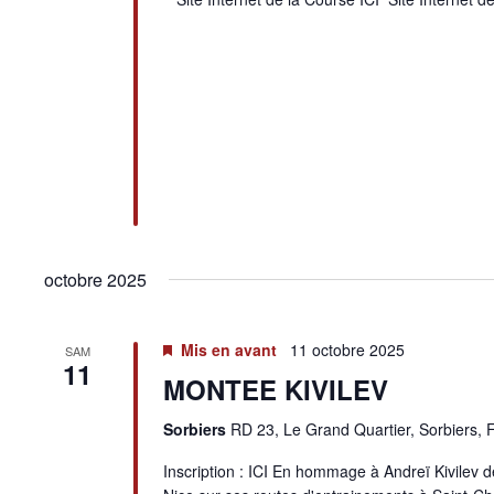
h
e
d
e
d
e
r
a
v
É
t
u
v
e
e
è
.
s
n
É
e
v
m
è
e
n
n
t
e
s
m
p
e
a
n
octobre 2025
r
t
m
s
o
t
Mis en avant
11 octobre 2025
SAM
-
11
c
MONTEE KIVILEV
l
é
Sorbiers
RD 23, Le Grand Quartier, Sorbiers, 
.
Inscription : ICI En hommage à Andreï Kivilev d