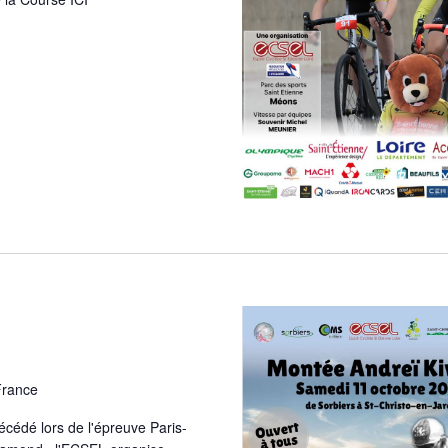
m
e
n
t
France
écédé lors de l'épreuve Paris-