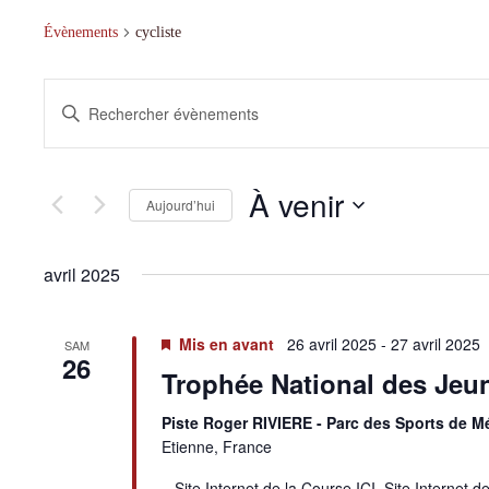
Évènements
cycliste
R
S
e
a
c
i
h
s
e
i
r
À venir
r
Aujourd’hui
c
m
h
o
S
e
t
é
e
-
avril 2025
l
t
c
e
n
l
c
a
é
t
.
Mis en avant
26 avril 2025
-
27 avril 2025
v
SAM
i
26
R
i
o
Trophée National des Jeun
e
g
n
c
n
a
h
e
Piste Roger RIVIERE - Parc des Sports de 
t
e
z
i
Etienne, France
r
u
o
c
n
n
Site Internet de la Course ICI Site Interne