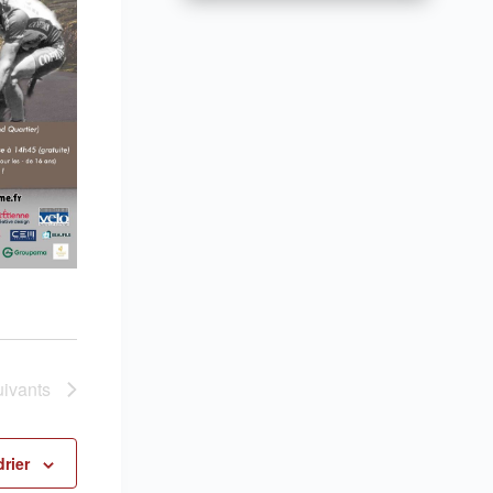
ivants
rier