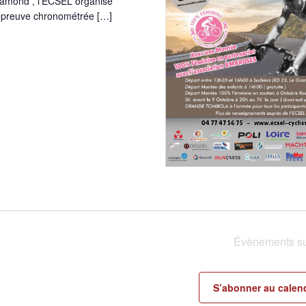
hamond , l'ECSEL organise
 épreuve chronométrée […]
Évènements
su
S’abonner au calend