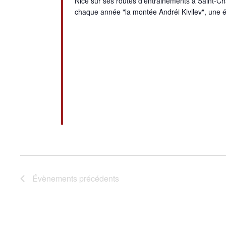
Nice sur ses routes d'entrainements à Saint-C
chaque année "la montée Andréi Kivilev", une
Évènements
précédents