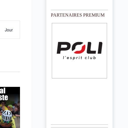
o
t
i
PARTENAIRES PREMIUM
c
e
Jour