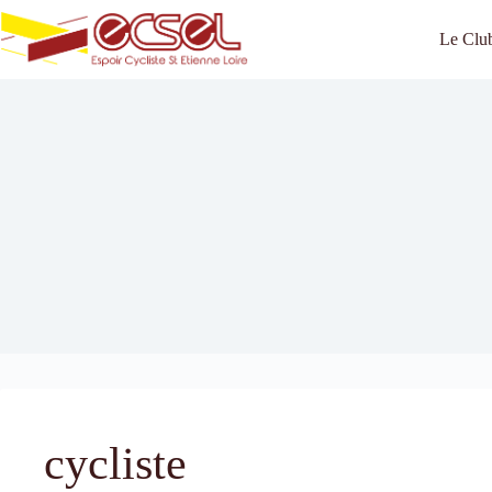
Passer
au
Le Clu
contenu
cycliste