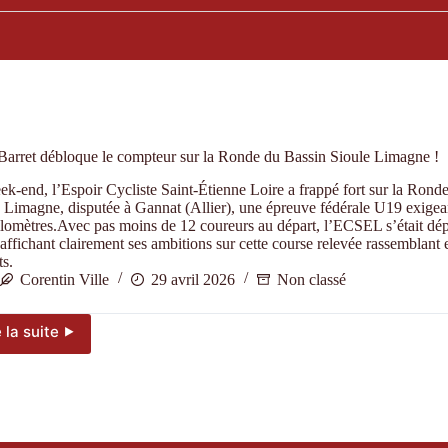
arret débloque le compteur sur la Ronde du Bassin Sioule Limagne !
k-end, l’Espoir Cycliste Saint-Étienne Loire a frappé fort sur la Rond
 Limagne, disputée à Gannat (Allier), une épreuve fédérale U19 exigea
lomètres.Avec pas moins de 12 coureurs au départ, l’ECSEL s’était dé
 affichant clairement ses ambitions sur cette course relevée rassemblant
ts.
Corentin Ville
29 avril 2026
Non classé
e la suite ⯈
Théo
Barret
débloque
le
compteur
sur