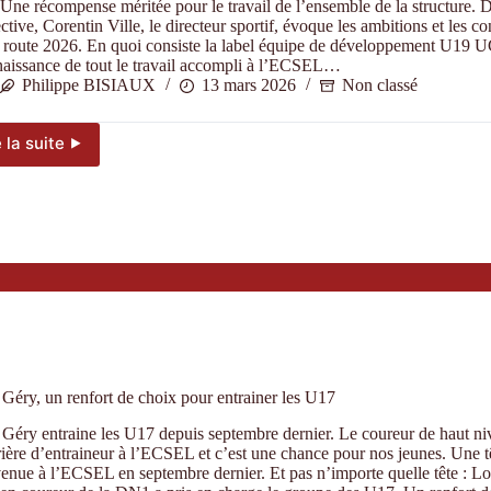
Une récompense méritée pour le travail de l’ensemble de la structure. D
ctive, Corentin Ville, le directeur sportif, évoque les ambitions et les co
 route 2026. En quoi consiste la label équipe de développement U19 UC
aissance de tout le travail accompli à l’ECSEL…
Philippe BISIAUX
13 mars 2026
Non classé
e la suite ⯈
Un
calendrier
de
haut
niveau
pour
les
U19
 Géry, un renfort de choix pour entrainer les U17
 Géry entraine les U17 depuis septembre dernier. Le coureur de haut n
rière d’entraineur à l’ECSEL et c’est une chance pour nos jeunes. Une 
venue à l’ECSEL en septembre dernier. Et pas n’importe quelle tête : Lo