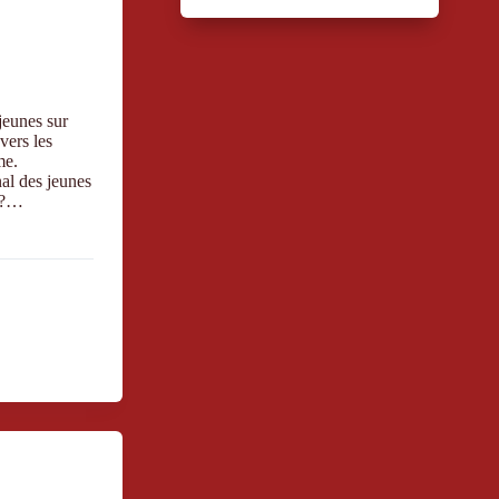
jeunes sur
vers les
me.
al des jeunes
t ?…