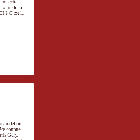
ans cette
ntours de la
I ? C’est la
iveau débute
tête connue
rris Géry.