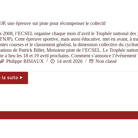
P, une épreuve sur piste pour récompenser le collectif
 2008, l’ECSEL organise chaque mois d’avril le Trophée national des 
(TNJP). Cette épreuve sportive, mais aussi éducative, met en avant, à tra
entes courses et le classement général, la dimension collective du cyclis
ations de Patrick Billet, Monsieur piste de l’ECSEL. Le Trophée nation
ste a lieu les 18 et 19 avril prochains. Comment s’annonce l’événemen
Philippe BISIAUX
14 avril 2026
Non classé
e la suite ⯈
Le
TNJP,
une
épreuve
sur
piste
pour
récompenser
le
collectif