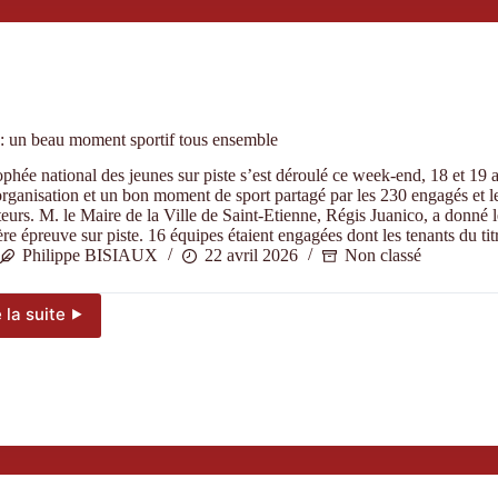
la
Ronde
du
Bassin
Sioule
Limagne
!
: un beau moment sportif tous ensemble
phée national des jeunes sur piste s’est déroulé ce week-end, 18 et 19 
organisation et un bon moment de sport partagé par les 230 engagés et l
eurs. M. le Maire de la Ville de Saint-Etienne, Régis Juanico, a donné l
re épreuve sur piste. 16 équipes étaient engagées dont les tenants du ti
Philippe BISIAUX
22 avril 2026
Non classé
e la suite ⯈
TNJP
:
un
beau
moment
sportif
tous
ensemble