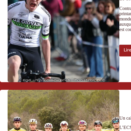
Contra
printa
monde 
auxque
est co
Lir
Un cal
L’ECSE