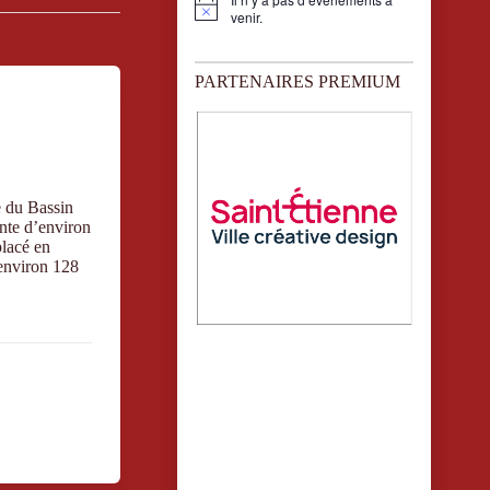
N
venir.
o
t
i
PARTENAIRES PREMIUM
c
e
e du Bassin
nte d’environ
placé en
 environ 128