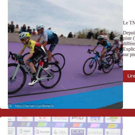
Le TNJ
Depuis
piste 
différ
Explic
sur pi
Lir