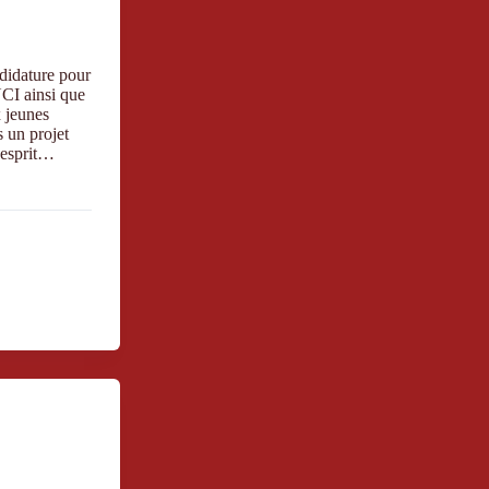
ndidature pour
CI ainsi que
x jeunes
s un projet
 esprit…