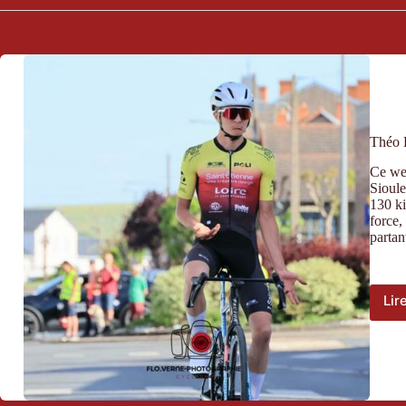
Théo B
Ce wee
Sioule
130 ki
force,
partan
Lir