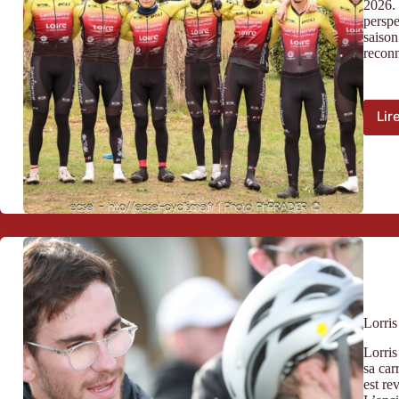
2026. 
perspe
saison
reconn
Lir
Lorris
Lorris
sa car
est re