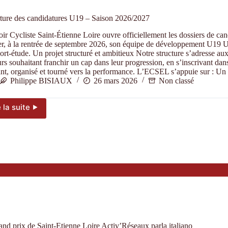
ture des candidatures U19 – Saison 2026/2027
ir Cycliste Saint-Étienne Loire ouvre officiellement les dossiers de ca
er, à la rentrée de septembre 2026, son équipe de développement U19 U
ort-étude. Un projet structuré et ambitieux Notre structure s’adresse au
rs souhaitant franchir un cap dans leur progression, en s’inscrivant dan
nt, organisé et tourné vers la performance. L’ECSEL s’appuie sur : Un
Philippe BISIAUX
26 mars 2026
Non classé
e la suite ⯈
Ouverture
des
candidatures
U19
–
Saison
2026/2027
nd prix de Saint-Etienne Loire Activ’Réseaux parla italiano