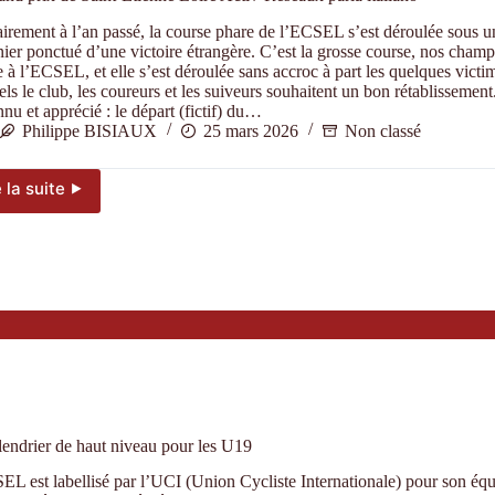
irement à l’an passé, la course phare de l’ECSEL s’est déroulée sous un
nier ponctué d’une victoire étrangère. C’est la grosse course, nos cham
à l’ECSEL, et elle s’est déroulée sans accroc à part les quelques victi
ls le club, les coureurs et les suiveurs souhaitent un bon rétablissement.
nnu et apprécié : le départ (fictif) du…
Philippe BISIAUX
25 mars 2026
Non classé
e la suite ⯈
Le
Grand
prix
de
Saint-
Etienne
Loire
Activ’Réseaux
parla
italiano
endrier de haut niveau pour les U19
L est labellisé par l’UCI (Union Cycliste Internationale) pour son éq