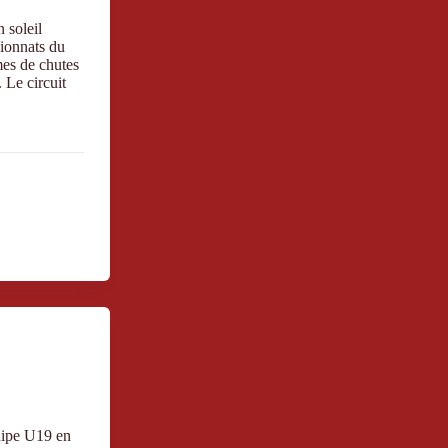
 soleil
pionnats du
mes de chutes
 Le circuit
uipe U19 en