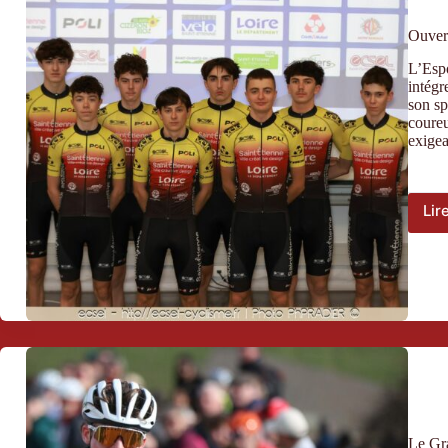
Ouver
L’Espo
intégr
son sp
coureu
exigea
Lir
Le Gra