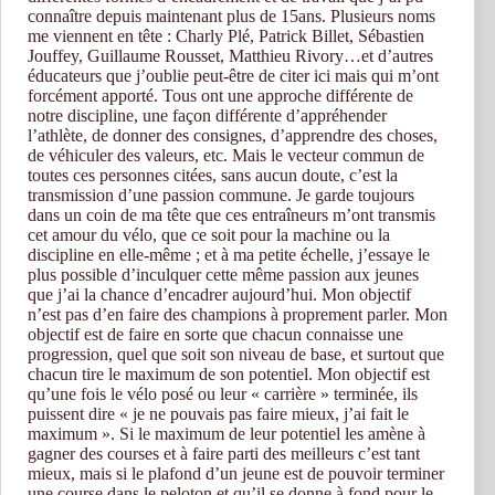
connaître depuis maintenant plus de 15ans. Plusieurs noms
me viennent en tête : Charly Plé, Patrick Billet, Sébastien
Jouffey, Guillaume Rousset, Matthieu Rivory…et d’autres
éducateurs que j’oublie peut-être de citer ici mais qui m’ont
forcément apporté. Tous ont une approche différente de
notre discipline, une façon différente d’appréhender
l’athlète, de donner des consignes, d’apprendre des choses,
de véhiculer des valeurs, etc. Mais le vecteur commun de
toutes ces personnes citées, sans aucun doute, c’est la
transmission d’une passion commune. Je garde toujours
dans un coin de ma tête que ces entraîneurs m’ont transmis
cet amour du vélo, que ce soit pour la machine ou la
discipline en elle-même ; et à ma petite échelle, j’essaye le
plus possible d’inculquer cette même passion aux jeunes
que j’ai la chance d’encadrer aujourd’hui. Mon objectif
n’est pas d’en faire des champions à proprement parler. Mon
objectif est de faire en sorte que chacun connaisse une
progression, quel que soit son niveau de base, et surtout que
chacun tire le maximum de son potentiel. Mon objectif est
qu’une fois le vélo posé ou leur « carrière » terminée, ils
puissent dire « je ne pouvais pas faire mieux, j’ai fait le
maximum ». Si le maximum de leur potentiel les amène à
gagner des courses et à faire parti des meilleurs c’est tant
mieux, mais si le plafond d’un jeune est de pouvoir terminer
une course dans le peloton et qu’il se donne à fond pour le