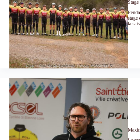
Stage 
Penda
stage 
la sa
Maxime