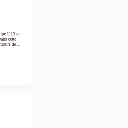
quipe U19 en
ans cette
contours de…