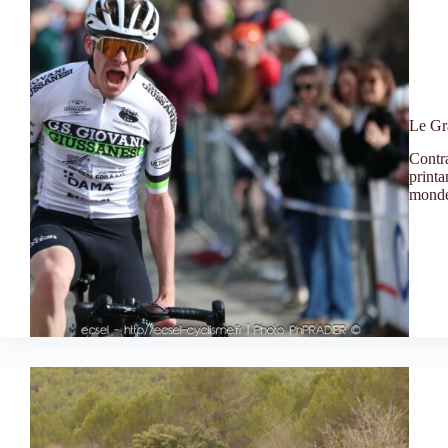
Le Gra
Contra
printa
monde 