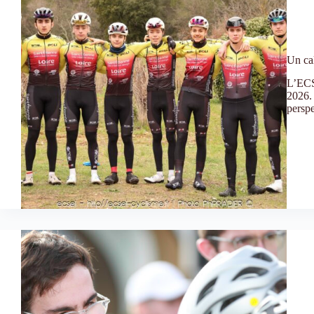
Un cal
L’ECSE
2026. 
perspe