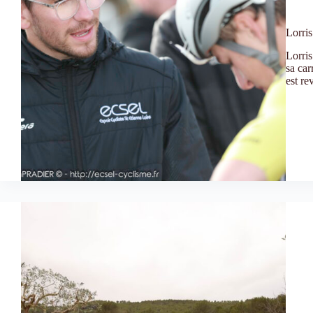
Lorris
Lorris
sa car
est r