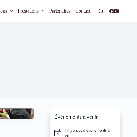
ions
Prestations
Partenaires
Contact
Évènements à venir
Il n’y a pas d’évènements à
N
venir.