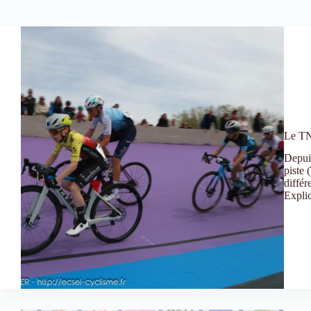
Le TNJ
Depuis
piste 
différ
Expli