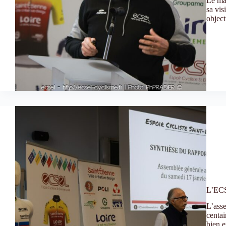
Le man
sa vis
object
L’ECS
L’ass
centai
bien e