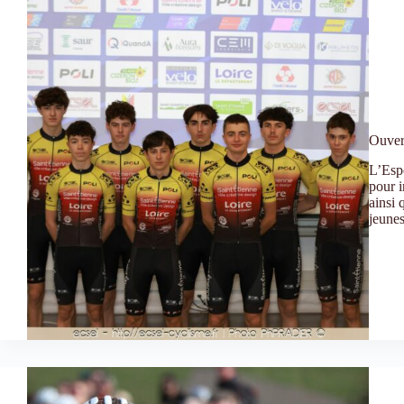
Ouver
L’Espo
pour i
ainsi 
jeune