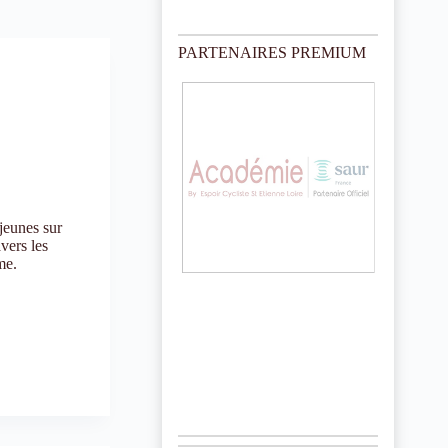
o
t
i
PARTENAIRES PREMIUM
c
e
jeunes sur
vers les
me.