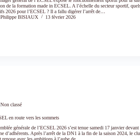
ager général de l’ECSEL expose le fonctionnement sportif pour la sai
ion de la formation made in ECSEL. A l’échelle du secteur sportif, quels
ifs 2026 pour l’ECSEL ? Il a fallu digérer l’arrêt de…
Philippe BISIAUX
13 février 2026
Non classé
EL en route vers les sommets
emblée générale de l’ECSEL 2026 s’est tenue samedi 17 janvier devant 
ne d’adhérents. Après l’arrêt de la DN1 à la fin de la saison 2024, le clu
t renoue avec les ambitions à l’aube de…