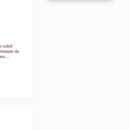
 soleil
pionnats du
times…