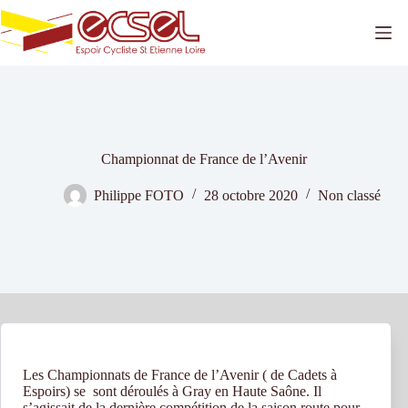
Passer
au
contenu
Championnat de France de l’Avenir
Philippe FOTO
28 octobre 2020
Non classé
Les Championnats de France de l’Avenir ( de Cadets à
Espoirs) se sont déroulés à Gray en Haute Saône. Il
s’agissait de la dernière compétition de la saison route pour