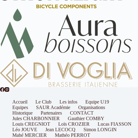
Accueil
Le Club
Les infos
Equipe U19
Equipes
SAUR Académie
Organisations
Historique
Partenaires
CONTACT
Jules CHARBONNIER
Gauthier COMBY
Louis CREGNIOT
Loïs CROZIER
Lucas FIASSON
Léo JOUVE
Jean LECOCQ
Simon LONGIN
Mahé MERCIER
Mathéo PERROT