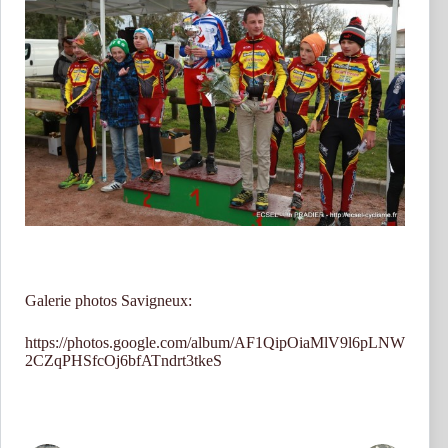
Galerie photos Savigneux:
https://photos.google.com/album/AF1QipOiaMlV9l6pLNW
2CZqPHSfcOj6bfATndrt3tkeS