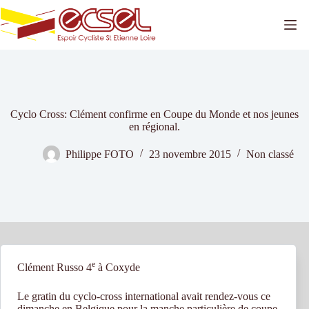
Passer
au
contenu
Cyclo Cross: Clément confirme en Coupe du Monde et nos jeunes
en régional.
Philippe FOTO
23 novembre 2015
Non classé
e
Clément Russo 4
à Coxyde
Le gratin du cyclo-cross international avait rendez-vous ce
dimanche en Belgique pour la manche particulière de coupe