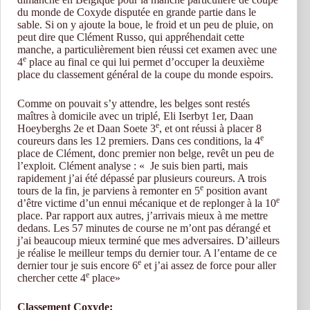
du monde de Coxyde disputée en grande partie dans le
sable. Si on y ajoute la boue, le froid et un peu de pluie, on
peut dire que Clément Russo, qui appréhendait cette
manche, a particulièrement bien réussi cet examen avec une
e
4
place au final ce qui lui permet d’occuper la deuxième
place du classement général de la coupe du monde espoirs.
Comme on pouvait s’y attendre, les belges sont restés
maîtres à domicile avec un triplé, Eli Iserbyt 1er, Daan
e
Hoeyberghs 2e et Daan Soete 3
, et ont réussi à placer 8
e
coureurs dans les 12 premiers. Dans ces conditions, la 4
place de Clément, donc premier non belge, revêt un peu de
l’exploit. Clément analyse : « Je suis bien parti, mais
rapidement j’ai été dépassé par plusieurs coureurs. A trois
e
tours de la fin, je parviens à remonter en 5
position avant
e
d’être victime d’un ennui mécanique et de replonger à la 10
place. Par rapport aux autres, j’arrivais mieux à me mettre
dedans. Les 57 minutes de course ne m’ont pas dérangé et
j’ai beaucoup mieux terminé que mes adversaires. D’ailleurs
je réalise le meilleur temps du dernier tour. A l’entame de ce
e
dernier tour je suis encore 6
et j’ai assez de force pour aller
e
chercher cette 4
place»
Classement Coxyde: