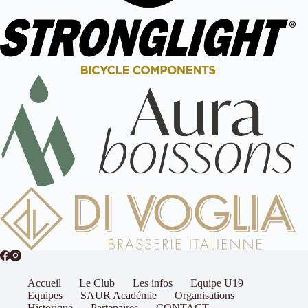
Accueil
Le Club
Les infos
Equipe U19
Equipes
SAUR Académie
Organisations
Historique
Partenaires
CONTACT