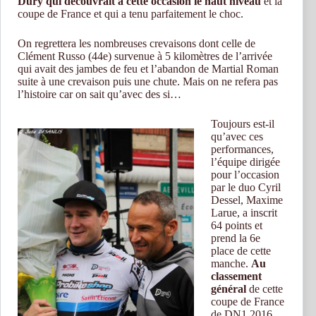
Dury qui découvrait à cette occasion le haut niveau
et la
coupe de France et qui a tenu parfaitement le choc.
On regrettera les nombreuses crevaisons dont celle de
Clément Russo (44e) survenue à 5 kilomètres de l’arrivée
qui avait des jambes de feu et l’abandon de Martial Roman
suite à une crevaison puis une chute. Mais on ne refera pas
l’histoire car on sait qu’avec des si…
Toujours est-il
qu’avec ces
performances,
l’équipe dirigée
pour l’occasion
par le duo Cyril
Dessel, Maxime
Larue, a inscrit
64 points et
prend la 6e
place de cette
manche.
Au
classement
général
de cette
coupe de France
de DN1 2016