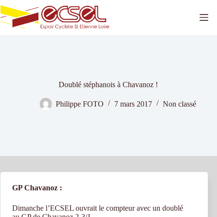
Passer
au
contenu
Doublé stéphanois à Chavanoz !
Philippe FOTO
7 mars 2017
Non classé
GP Chavanoz :
Dimanche l’ECSEL ouvrait le compteur avec un doublé
au GP de Chavanoz 2-3/J.