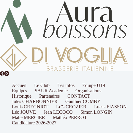
Accueil
Le Club
Les infos
Equipe U19
Equipes
SAUR Académie
Organisations
Historique
Partenaires
CONTACT
Jules CHARBONNIER
Gauthier COMBY
Louis CREGNIOT
Loïs CROZIER
Lucas FIASSON
Léo JOUVE
Jean LECOCQ
Simon LONGIN
Mahé MERCIER
Mathéo PERROT
Candidature 2026-2027