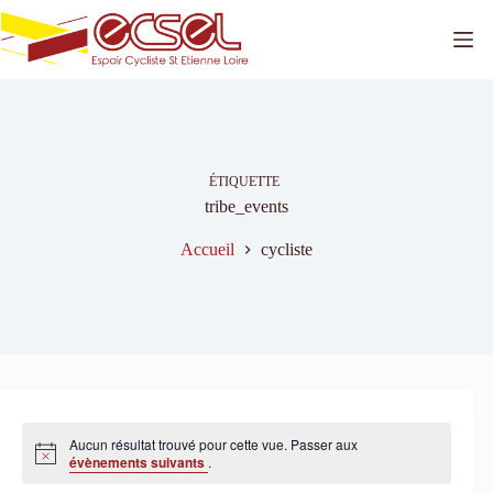
Passer
au
contenu
ÉTIQUETTE
tribe_events
Accueil
cycliste
Aucun résultat trouvé pour cette vue. Passer aux
N
évènements suivants
.
o