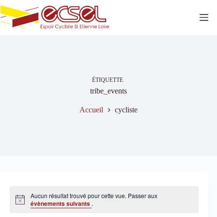
Passer
au
contenu
ÉTIQUETTE
tribe_events
Accueil
cycliste
Aucun résultat trouvé pour cette vue. Passer aux
N
évènements suivants
.
o