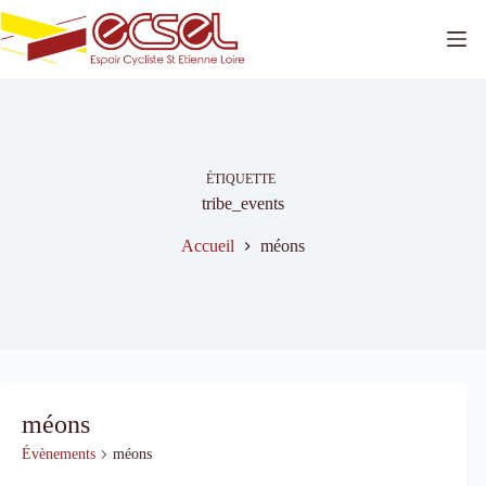
Passer
au
contenu
ÉTIQUETTE
tribe_events
Accueil
méons
méons
Évènements
méons