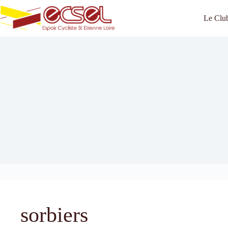
Passer
au
Le Clu
contenu
sorbiers