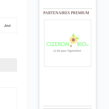
o
t
i
PARTENAIRES PREMIUM
c
e
Jour