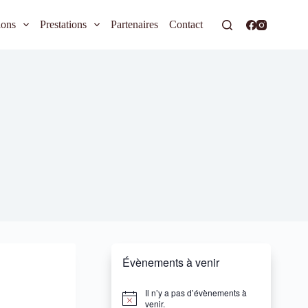
ions
Prestations
Partenaires
Contact
Évènements à venir
Il n’y a pas d’évènements à
N
venir.