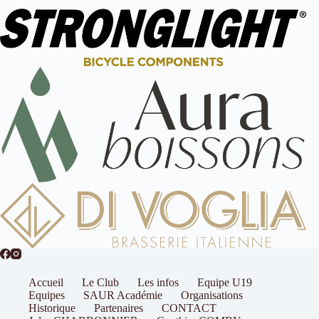
Accueil
Le Club
Les infos
Equipe U19
Equipes
SAUR Académie
Organisations
Historique
Partenaires
CONTACT