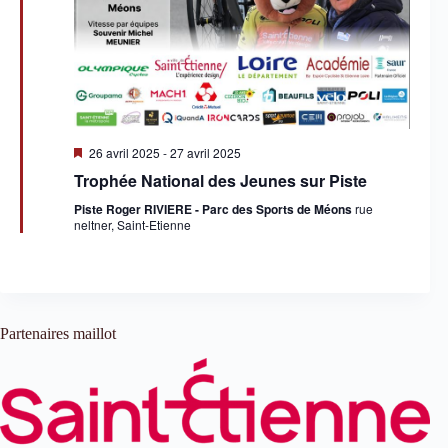
e
e
v
n
u
t
e
s
É
v
è
n
M
26 avril 2025
-
27 avril 2025
i
e
Trophée National des Jeunes sur Piste
s
m
e
e
Piste Roger RIVIERE - Parc des Sports de Méons
rue
n
n
neltner, Saint-Etienne
a
t
v
s
a
n
t
Partenaires maillot