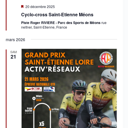
M
20 décembre 2025
i
Cyclo-cross Saint-Etienne Méons
s
e
Piste Roger RIVIERE - Parc des Sports de Méons
rue
n
neltner, Saint-Etienne, France
a
v
a
mars 2026
n
t
SAM
21