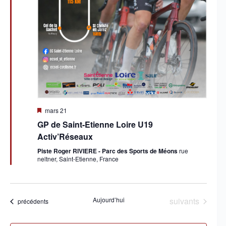
M
mars 21
i
GP de Saint-Etienne Loire U19
s
e
Activ’Réseaux
n
a
Piste Roger RIVIERE - Parc des Sports de Méons
rue
v
neltner, Saint-Etienne, France
a
n
t
Évènements
Aujourd’hui
suivants
Évènements
précédents