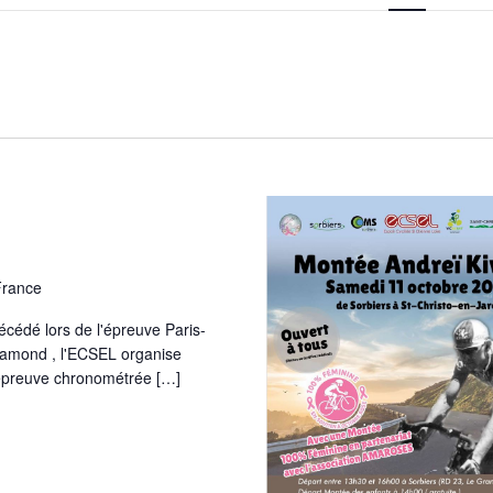
i
g
a
t
i
o
n
d
e
v
u
e
s
É
France
v
è
n
écédé lors de l'épreuve Paris-
e
hamond , l'ECSEL organise
m
 épreuve chronométrée […]
e
n
t