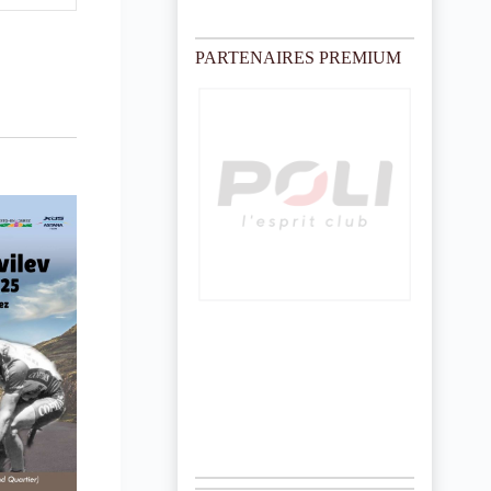
o
t
i
PARTENAIRES PREMIUM
c
e