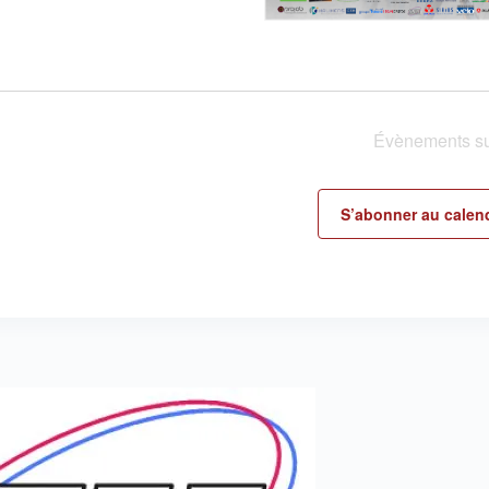
Évènements
su
S’abonner au calend