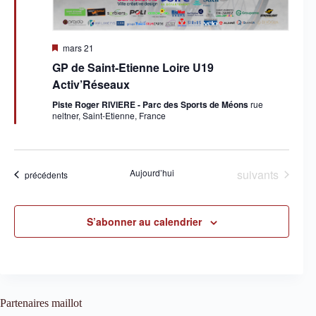
è
n
e
m
M
mars 21
e
i
GP de Saint-Etienne Loire U19
s
n
e
Activ’Réseaux
t
n
s
a
Piste Roger RIVIERE - Parc des Sports de Méons
rue
v
neltner, Saint-Etienne, France
a
n
t
Évènements
Aujourd’hui
suivants
Évènements
précédents
S’abonner au calendrier
Partenaires maillot