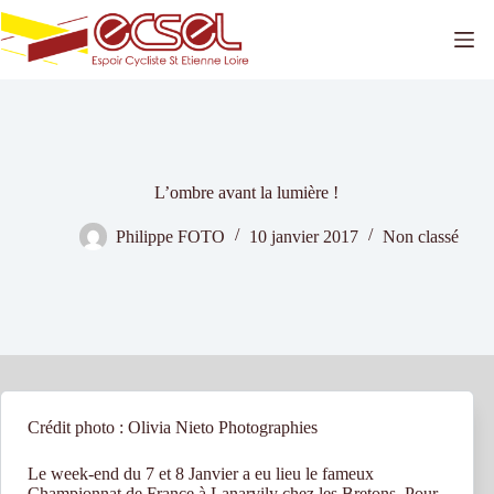
Passer
au
contenu
L’ombre avant la lumière !
Philippe FOTO
10 janvier 2017
Non classé
Crédit photo : Olivia Nieto Photographies
Le week-end du 7 et 8 Janvier a eu lieu le fameux
Championnat de France à Lanarvily chez les Bretons. Pour