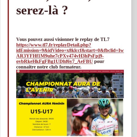
serez-là ?
Vous pouvez aussi visionner le replay de TL7
https://www.tl7.fr/replayDetail.php?
idEmission=9&idVideo=x8klccf&start=0&fbclid=Iw
AR3YFHf1M9uhe7cPXv474vH3hPsFpj9-
ovbRkeHkFgFBg1UDhf6y7_AeFBU
pour
connaitre notre club formateur.