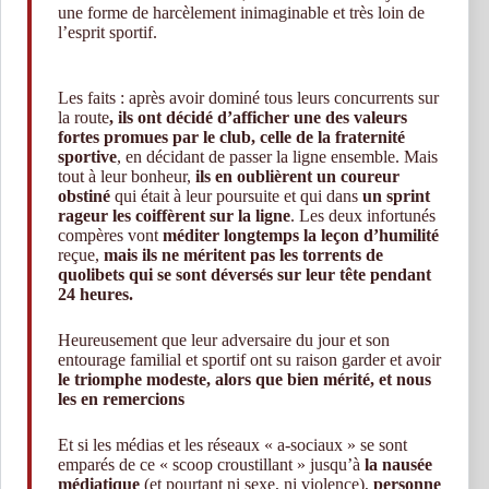
une forme de harcèlement inimaginable et très loin de
l’esprit sportif.
Les faits : après avoir dominé tous leurs concurrents sur
la route
, ils ont décidé d’afficher une des valeurs
fortes promues par le club, celle de la fraternité
sportive
, en décidant de passer la ligne ensemble. Mais
tout à leur bonheur,
ils en oublièrent un coureur
obstiné
qui était à leur poursuite et qui dans
un sprint
rageur les coiffèrent sur la ligne
. Les deux infortunés
compères vont
méditer longtemps la leçon d’humilité
reçue,
mais ils ne méritent pas les torrents de
quolibets qui se sont déversés sur leur tête pendant
24 heures.
Heureusement que leur adversaire du jour et son
entourage familial et sportif ont su raison garder et avoir
le triomphe modeste, alors que bien mérité, et nous
les en remercions
Et si les médias et les réseaux « a-sociaux » se sont
emparés de ce « scoop croustillant » jusqu’à
la nausée
médiatique
(et pourtant ni sexe, ni violence),
personne