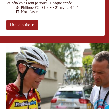
les bénévoles sont partout! Chaque année…
Philippe FOTO
21 mai 2015
Non classé
Lire la suite ⯈
Des
nouveaux
venus
dans
la
famille
ECSEL