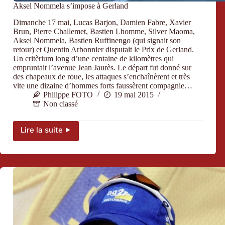
Aksel Nommela s’impose à Gerland
Dimanche 17 mai, Lucas Barjon, Damien Fabre, Xavier
Brun, Pierre Challemet, Bastien Lhomme, Silver Maoma,
Aksel Nommela, Bastien Ruffinengo (qui signait son
retour) et Quentin Arbonnier disputait le Prix de Gerland.
Un critèrium long d’une centaine de kilomètres qui
empruntait l’avenue Jean Jaurès. Le départ fut donné sur
des chapeaux de roue, les attaques s’enchaînèrent et très
vite une dizaine d’hommes forts faussèrent compagnie…
Philippe FOTO
19 mai 2015
Non classé
Lire la suite ⯈
Aksel
Nommela
s’impose
à
Gerland