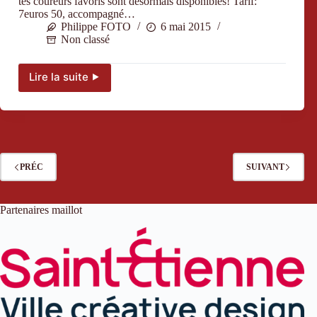
tes coureurs favoris sont désormais disponibles! Tarif:
7euros 50, accompagné…
Philippe FOTO
6 mai 2015
Non classé
Lire la suite ⯈
Les
cartes
coureurs
sont
arrivées!
PRÉC
SUIVANT
Partenaires maillot