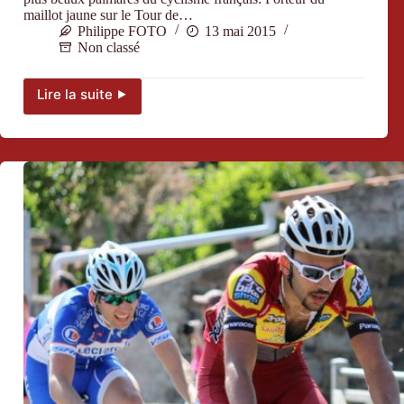
maillot jaune sur le Tour de…
Philippe FOTO
13 mai 2015
Non classé
Lire la suite ⯈
C.
Dessel
« J’ai
eu
envie
de
revenir »