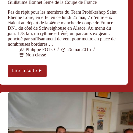
Guillaume Bonnet 5eme de la Coupe de France
Pas de répit pour les membres du Team Probikeshop Saint
Etienne Loire, en effet en ce lundi 25 mai, 7 d’entre eux
étaient au départ de la 4ème manche de coupe de France
DN1 du côté de Schweighouse en Alsace. Au menu du
jour: 178 km, un rythme effréné, un parcours exigeant,
ponctué par suffisamment de vent pour mettre en place de
nombreuses bordures.…
Philippe FOTO
26 mai 2015
Non classé
Lire la suite ⯈
Guillaume
Bonnet
5eme
de
la
Coupe
de
France