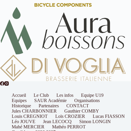
Accueil
Le Club
Les infos
Equipe U19
Equipes
SAUR Académie
Organisations
Historique
Partenaires
CONTACT
Jules CHARBONNIER
Gauthier COMBY
Louis CREGNIOT
Loïs CROZIER
Lucas FIASSON
Léo JOUVE
Jean LECOCQ
Simon LONGIN
Mahé MERCIER
Mathéo PERROT