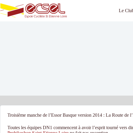
Passer
au
Le Clu
contenu
Troisième manche de l’Essor Basque version 2014 : La Route de l’
Toutes les équipes DN1 commencent à avoir l’esprit tourné vers d
Probikeshop Saint-Etienne Loire
ne fait pas exception.