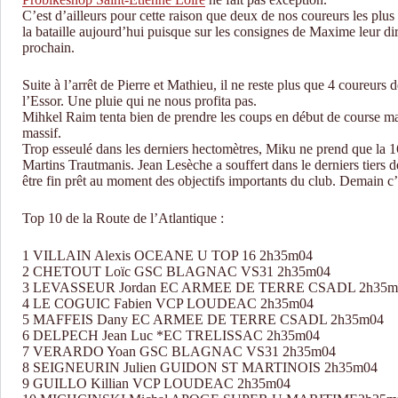
C’est d’ailleurs pour cette raison que deux de nos coureurs les plu
la bataille aujourd’hui puisque sur les consignes de Maxime leur dir
prochain.
Suite à l’arrêt de Pierre et Mathieu, il ne reste plus que 4 coureurs
l’Essor. Une pluie qui ne nous profita pas.
Mihkel Raim tenta bien de prendre les coups en début de course mais 
massif.
Trop esseulé dans les derniers hectomètres, Miku ne prend que la 
Martins Trautmanis. Jean Lesèche a souffert dans le derniers tiers de
être fin prêt au moment des objectifs importants du club. Demain c’
Top 10 de la Route de l’Atlantique :
1 VILLAIN Alexis OCEANE U TOP 16 2h35m04
2 CHETOUT Loïc GSC BLAGNAC VS31 2h35m04
3 LEVASSEUR Jordan EC ARMEE DE TERRE CSADL 2h35m
4 LE COGUIC Fabien VCP LOUDEAC 2h35m04
5 MAFFEIS Dany EC ARMEE DE TERRE CSADL 2h35m04
6 DELPECH Jean Luc *EC TRELISSAC 2h35m04
7 VERARDO Yoan GSC BLAGNAC VS31 2h35m04
8 SEIGNEURIN Julien GUIDON ST MARTINOIS 2h35m04
9 GUILLO Killian VCP LOUDEAC 2h35m04