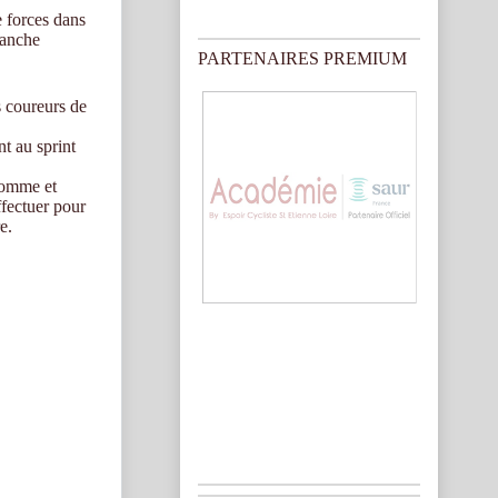
o
e forces dans
t
manche
i
PARTENAIRES PREMIUM
c
e
s coureurs de
nt au sprint
homme et
ffectuer pour
e.