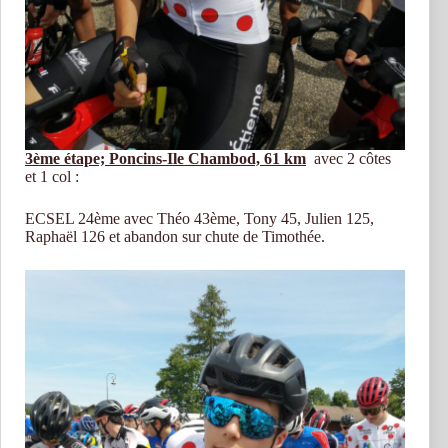
3ème étape; Poncins-Ile Chambod, 61 km
avec 2 côtes
et 1 col :
ECSEL 24ème avec Théo 43ème, Tony 45, Julien 125,
Raphaël 126 et abandon sur chute de Timothée.