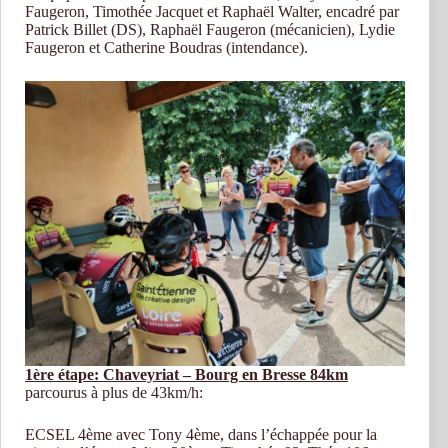
Faugeron, Timothée Jacquet et Raphaël Walter, encadré par
Patrick Billet (DS), Raphaël Faugeron (mécanicien), Lydie
Faugeron et Catherine Boudras (intendance).
1ère étape: Chaveyriat – Bourg en Bresse 84km
parcourus à plus de 43km/h:
ECSEL 4ème avec Tony 4ème, dans l’échappée pour la