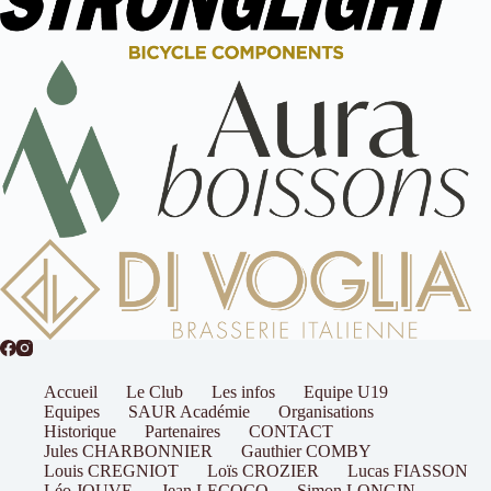
Accueil
Le Club
Les infos
Equipe U19
Equipes
SAUR Académie
Organisations
Historique
Partenaires
CONTACT
Jules CHARBONNIER
Gauthier COMBY
Louis CREGNIOT
Loïs CROZIER
Lucas FIASSON
Léo JOUVE
Jean LECOCQ
Simon LONGIN