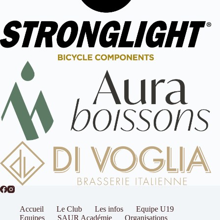
Accueil
Le Club
Les infos
Equipe U19
Equipes
SAUR Académie
Organisations