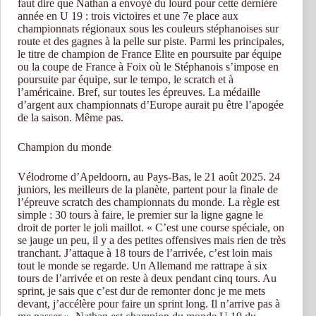
faut dire que Nathan a envoyé du lourd pour cette dernière
année en U 19 : trois victoires et une 7e place aux
championnats régionaux sous les couleurs stéphanoises sur
route et des gagnes à la pelle sur piste. Parmi les principales,
le titre de champion de France Elite en poursuite par équipe
ou la coupe de France à Foix où le Stéphanois s’impose en
poursuite par équipe, sur le tempo, le scratch et à
l’américaine. Bref, sur toutes les épreuves. La médaille
d’argent aux championnats d’Europe aurait pu être l’apogée
de la saison. Même pas.
Champion du monde
Vélodrome d’Apeldoorn, au Pays-Bas, le 21 août 2025. 24
juniors, les meilleurs de la planète, partent pour la finale de
l’épreuve scratch des championnats du monde. La règle est
simple : 30 tours à faire, le premier sur la ligne gagne le
droit de porter le joli maillot. « C’est une course spéciale, on
se jauge un peu, il y a des petites offensives mais rien de très
tranchant. J’attaque à 18 tours de l’arrivée, c’est loin mais
tout le monde se regarde. Un Allemand me rattrape à six
tours de l’arrivée et on reste à deux pendant cinq tours. Au
sprint, je sais que c’est dur de remonter donc je me mets
devant, j’accélère pour faire un sprint long. Il n’arrive pas à