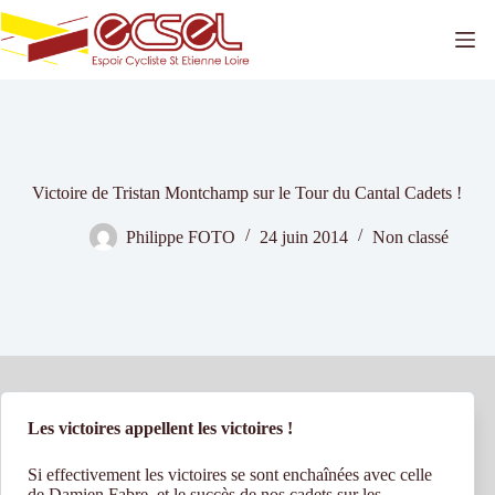
Passer
au
contenu
Victoire de Tristan Montchamp sur le Tour du Cantal Cadets !
Philippe FOTO
24 juin 2014
Non classé
Les victoires appellent les victoires !
Si effectivement les victoires se sont enchaînées avec celle
de Damien Fabre, et le succès de nos cadets sur les