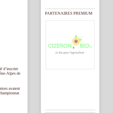
o
t
i
PARTENAIRES PREMIUM
c
e
é d’inscrire
hône-Alpes de
niors avaient
e championnat