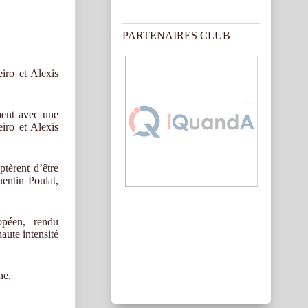
PARTENAIRES CLUB
iro et Alexis
ment avec une
iro et Alexis
ptèrent d’être
entin Poulat,
opéen,
rendu
haute intensité
ne.