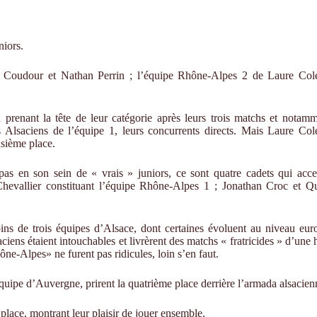
niors.
n Coudour et Nathan Perrin ; l’équipe Rhône-Alpes 2 de Laure Cole
 prenant la tête de leur catégorie après leurs trois matchs et notam
 Alsaciens de l’équipe 1, leurs concurrents directs. Mais Laure Cole
isième place.
pas en son sein de « vrais » juniors, ce sont quatre cadets qui acce
evallier constituant l’équipe Rhône-Alpes 1 ; Jonathan Croc et Qu
oins de trois équipes d’Alsace, dont certaines évoluent au niveau eur
aciens étaient intouchables et livrèrent des matchs « fratricides » d’une 
ne-Alpes» ne furent pas ridicules, loin s’en faut.
uipe d’Auvergne, prirent la quatrième place derrière l’armada alsacien
place, montrant leur plaisir de jouer ensemble.