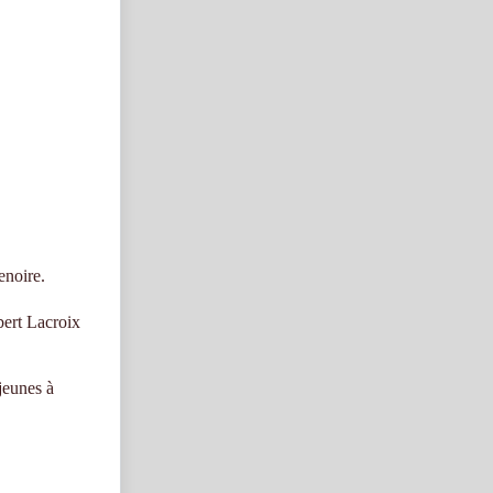
enoire.
bert Lacroix
jeunes à