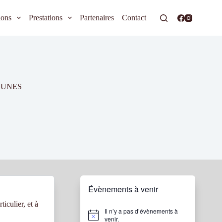
ions
Prestations
Partenaires
Contact
EUNES
Évènements à venir
ticulier, et à
Il n’y a pas d’évènements à
N
venir.