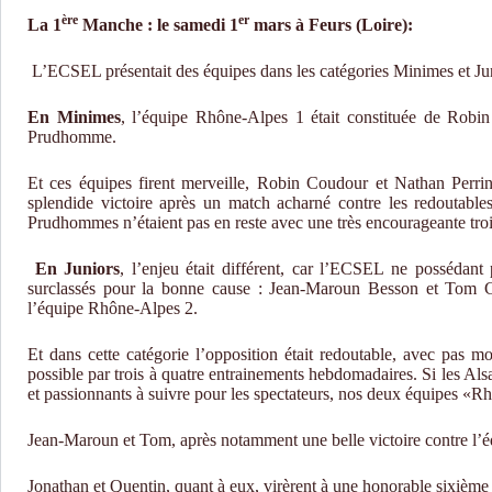
ère
er
La 1
Manche : le samedi 1
mars à Feurs (Loire):
L’ECSEL présentait des équipes dans les catégories Minimes et Ju
En Minimes
, l’équipe Rhône-Alpes 1 était constituée de Robi
Prudhomme.
Et ces équipes firent merveille, Robin Coudour et Nathan Perrin
splendide victoire après un match acharné contre les redoutables
Prudhommes n’étaient pas en reste avec une très encourageante tro
En Juniors
, l’enjeu était différent, car l’ECSEL ne possédant 
surclassés pour la bonne cause : Jean-Maroun Besson et Tom Ch
l’équipe Rhône-Alpes 2.
Et dans cette catégorie l’opposition était redoutable, avec pas m
possible par trois à quatre entrainements hebdomadaires.
Si les Als
et passionnants à suivre pour les spectateurs, nos deux équipes «Rhô
Jean-Maroun et Tom, après notamment une belle victoire contre l’éq
Jonathan et Quentin, quant à eux, virèrent à une honorable sixième 