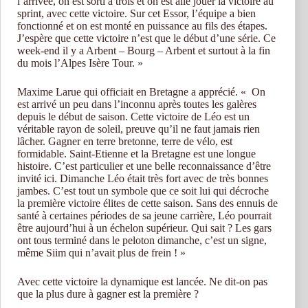
l’arrivée, on est sorti à trois et on est allé jouer la victoire au
sprint, avec cette victoire. Sur cet Essor, l’équipe a bien
fonctionné et on est monté en puissance au fils des étapes.
J’espère que cette victoire n’est que le début d’une série. Ce
week-end il y a Arbent – Bourg – Arbent et surtout à la fin
du mois l’Alpes Isère Tour. »
Maxime Larue qui officiait en Bretagne a apprécié. « On
est arrivé un peu dans l’inconnu après toutes les galères
depuis le début de saison. Cette victoire de Léo est un
véritable rayon de soleil, preuve qu’il ne faut jamais rien
lâcher. Gagner en terre bretonne, terre de vélo, est
formidable. Saint-Etienne et la Bretagne est une longue
histoire. C’est particulier et une belle reconnaissance d’être
invité ici. Dimanche Léo était très fort avec de très bonnes
jambes. C’est tout un symbole que ce soit lui qui décroche
la première victoire élites de cette saison. Sans des ennuis de
santé à certaines périodes de sa jeune carrière, Léo pourrait
être aujourd’hui à un échelon supérieur. Qui sait ? Les gars
ont tous terminé dans le peloton dimanche, c’est un signe,
même Siim qui n’avait plus de frein ! »
Avec cette victoire la dynamique est lancée. Ne dit-on pas
que la plus dure à gagner est la première ?