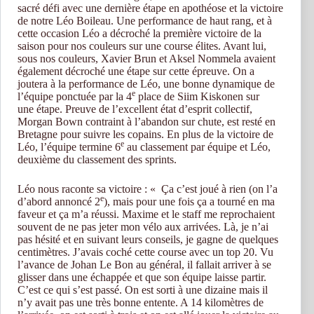
sacré défi avec une dernière étape en apothéose et la victoire
de notre Léo Boileau. Une performance de haut rang, et à
cette occasion Léo a décroché la première victoire de la
saison pour nos couleurs sur une course élites. Avant lui,
sous nos couleurs, Xavier Brun et Aksel Nommela avaient
également décroché une étape sur cette épreuve. On a
joutera à la performance de Léo, une bonne dynamique de
e
l’équipe ponctuée par la 4
place de Siim Kiskonen sur
une étape. Preuve de l’excellent état d’esprit collectif,
Morgan Bown contraint à l’abandon sur chute, est resté en
Bretagne pour suivre les copains. En plus de la victoire de
e
Léo, l’équipe termine 6
au classement par équipe et Léo,
deuxième du classement des sprints.
Léo nous raconte sa victoire : « Ça c’est joué à rien (on l’a
e
d’abord annoncé 2
), mais pour une fois ça a tourné en ma
faveur et ça m’a réussi. Maxime et le staff me reprochaient
souvent de ne pas jeter mon vélo aux arrivées. Là, je n’ai
pas hésité et en suivant leurs conseils, je gagne de quelques
centimètres. J’avais coché cette course avec un top 20. Vu
l’avance de Johan Le Bon au général, il fallait arriver à se
glisser dans une échappée et que son équipe laisse partir.
C’est ce qui s’est passé. On est sorti à une dizaine mais il
n’y avait pas une très bonne entente. A 14 kilomètres de