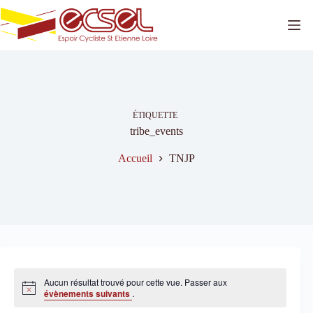
Passer
au
contenu
ÉTIQUETTE
tribe_events
Accueil
TNJP
Aucun résultat trouvé pour cette vue. Passer aux
N
évènements suivants
.
o