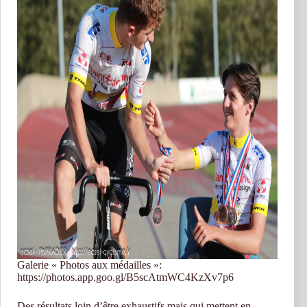
Galerie « Photos aux médailles »:
https://photos.app.goo.gl/B5scAtmWC4KzXv7p6
Des résultats loin d’être exhaustifs mais qui mettent en