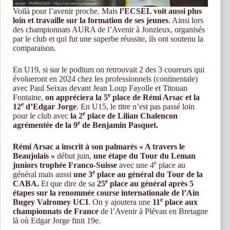
Voilà pour l’avenir proche. Mais
l’ECSEL voit aussi plus
loin et travaille sur la formation de ses jeunes
. Ainsi lors
des championnats AURA de l’Avenir à Jonzieux, organisés
par le club et qui fut une superbe réussite, ils ont soutenu la
comparaison.
En U19, si sur le podium on retrouvait 2 des 3 coureurs qui
évolueront en 2024 chez les professionnels (continentale)
avec Paul Seixas devant Jean Loup Fayolle et Titouan
e
Fontaine,
on appréciera la 5
place de Rémi Arsac et la
e
12
d’Edgar Jorge
. En U15, le titre n’est pas passé loin
e
pour le club avec
la 2
place de Lilian Chalencon
e
agrémentée de la 9
de Benjamin Pasquet.
Rémi Arsac a inscrit à son palmarès « A travers le
Beaujolais »
début juin,
une étape du Tour du Leman
e
juniors trophée
Franco-Suisse
avec une 4
place au
e
général mais aussi
une 3
place au général du Tour de la
e
CABA.
Et que dire de sa
25
place au général après 5
étapes sur la renommée course internationale de l’Ain
e
Bugey Valromey UCI
. On y ajoutera une
11
place aux
championnats de France
de l’Avenir à Plévan en Bretagne
là où Edgar Jorge finit 19e.