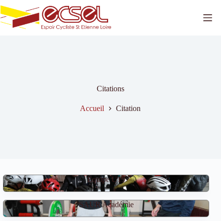
Passer
au
contenu
Citations
Accueil
Citation
Équipe U19
SAUR Académie