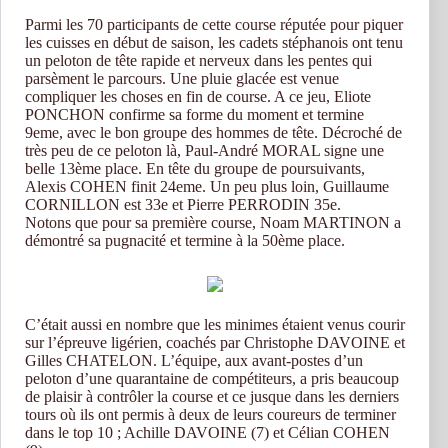
Parmi les 70 participants de cette course réputée pour piquer
les cuisses en début de saison, les cadets stéphanois ont tenu
un peloton de tête rapide et nerveux dans les pentes qui
parsèment le parcours. Une pluie glacée est venue
compliquer les choses en fin de course. A ce jeu, Eliote
PONCHON confirme sa forme du moment et termine
9eme, avec le bon groupe des hommes de tête. Décroché de
très peu de ce peloton là, Paul-André MORAL signe une
belle 13ème place. En tête du groupe de poursuivants,
Alexis COHEN finit 24eme. Un peu plus loin, Guillaume
CORNILLON est 33e et Pierre PERRODIN 35e.
Notons que pour sa première course, Noam MARTINON a
démontré sa pugnacité et termine à la 50ème place.
C’était aussi en nombre que les minimes étaient venus courir
sur l’épreuve ligérien, coachés par Christophe DAVOINE et
Gilles CHATELON. L’équipe, aux avant-postes d’un
peloton d’une quarantaine de compétiteurs, a pris beaucoup
de plaisir à contrôler la course et ce jusque dans les derniers
tours où ils ont permis à deux de leurs coureurs de terminer
dans le top 10 ; Achille DAVOINE (7) et Célian COHEN