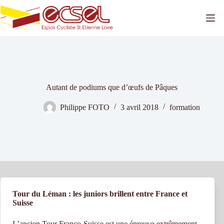
Passer
au
contenu
Autant de podiums que d’œufs de Pâques
Philippe FOTO
3 avril 2018
formation
Tour du Léman : les juniors brillent entre France et
Suisse
L’ancien Tour Franco-Suisse est une épreuve extrêmement