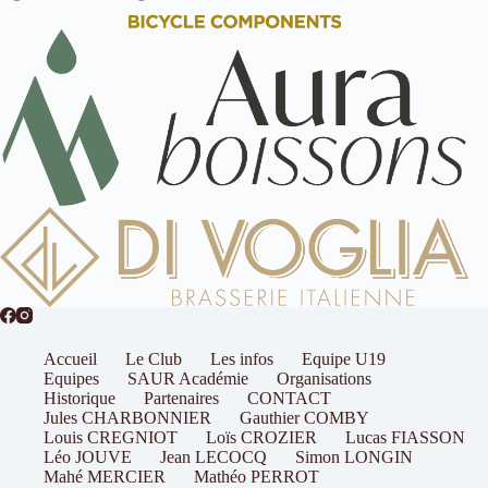
Accueil
Le Club
Les infos
Equipe U19
Equipes
SAUR Académie
Organisations
Historique
Partenaires
CONTACT
Jules CHARBONNIER
Gauthier COMBY
Louis CREGNIOT
Loïs CROZIER
Lucas FIASSON
Léo JOUVE
Jean LECOCQ
Simon LONGIN
Mahé MERCIER
Mathéo PERROT