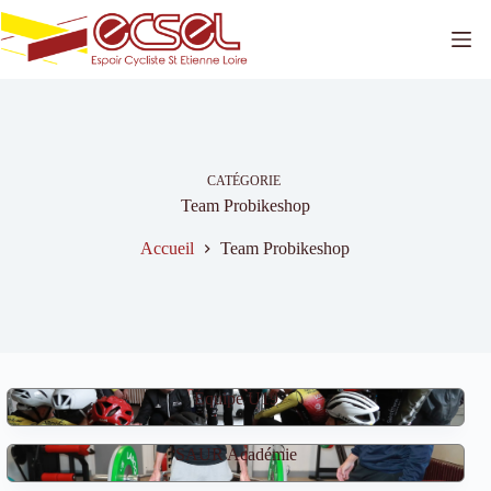
Passer
au
contenu
CATÉGORIE
Team Probikeshop
Accueil
Team Probikeshop
Équipe U19
SAUR Académie