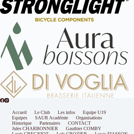
Accueil
Le Club
Les infos
Equipe U19
Equipes
SAUR Académie
Organisations
Historique
Partenaires
CONTACT
Jules CHARBONNIER
Gauthier COMBY
Louis CREGNIOT
Loïs CROZIER
Lucas FIASSON