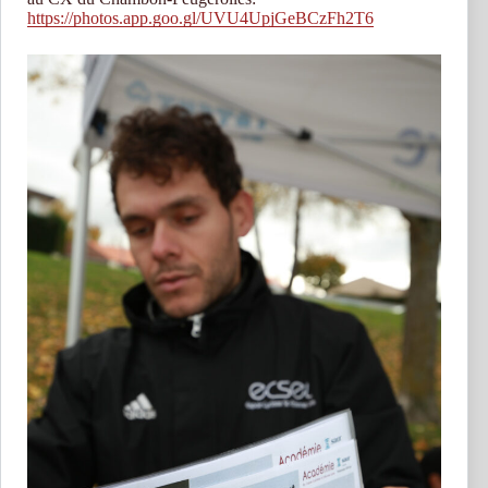
https://photos.app.goo.gl/UVU4UpjGeBCzFh2T6