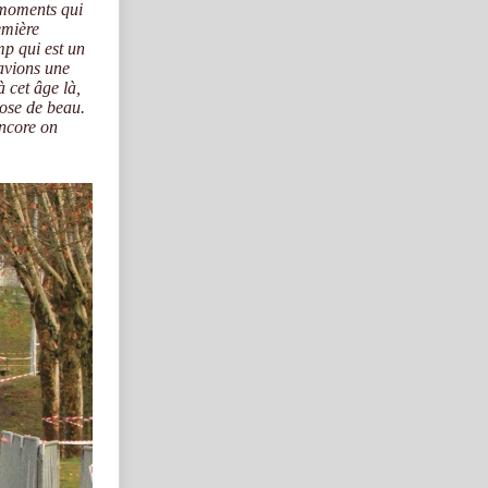
 moments qui
emière
mp qui est un
 avions une
 cet âge là,
hose de beau.
encore on