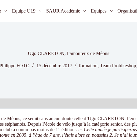
b
Equipe U19
SAUR Académie
Equipes
Organisat
Ugo CLARETON, l’amoureux de Méons
Philippe FOTO
15 décembre 2017
formation
,
Team Probikeshop
ocross de Méons, ce serait sans aucun doute celle d’Ugo CLARETON. Peu 
s stéphanois. Depuis l’école de vélo jusqu’à la catégorie senior, des plu
du club a connu pas moins de 11 éditions : «
Cette année je participerai
nte en 2005, à l’âge de 7 ans, j’étais alors en poussins 2. Je n’ai lou