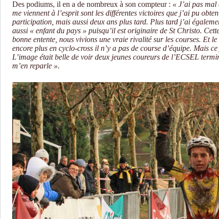
Des podiums, il en a de nombreux à son compteur :
« J’ai pas mal
me viennent à l’esprit sont les différentes victoires que j’ai pu obt
participation, mais aussi deux ans plus tard. Plus tard j’ai égale
aussi « enfant du pays » puisqu’il est originaire de St Christo. Cet
bonne entente, nous vivions une vraie rivalité sur les courses. Et l
encore plus en cyclo-cross il n’y a pas de course d’équipe. Mais ce 
L’image était belle de voir deux jeunes coureurs de l’ECSEL termi
m’en reparle »
.