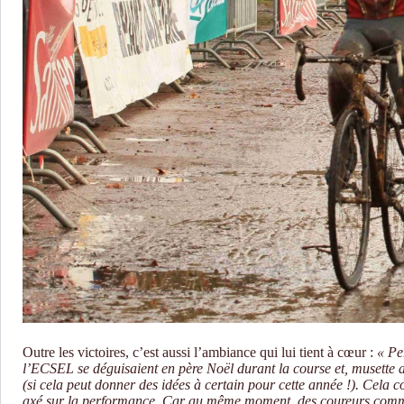
Outre les victoires, c’est aussi l’ambiance qui lui tient à cœur :
« Pe
l’ECSEL se déguisaient en père Noël durant la course et, musette au
(si cela peut donner des idées à certain pour cette année !). Cela co
axé sur la performance. Car au même moment, des coureurs com