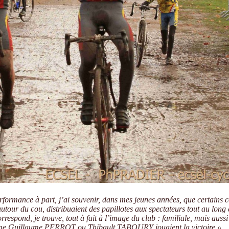
rformance à part, j’ai souvenir, dans mes jeunes années, que certains 
tour du cou, distribuaient des papillotes aux spectateurs tout au long 
rrespond, je trouve, tout à fait à l’image du club : familiale, mais aussi
me Guillaume PERROT ou Thibault TABOURY jouaient la victoire »
.