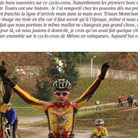
 de bons souvenirs sur ce cyclo-cross. Naturellement les premiers bons
enir. Toutes ont une histoire. Je l’ai remporté chez les poussins dès ma pr
ment franchis la ligne d’arrivée main dans la main avec Tristan Montcha
te image me reste en tête car il faut savoir qu’à l’époque, même si nous
e fait que nous portions le même maillot ne changeais pas grand chose, à
jour là, où nous jouions à domicile, je crois qu’on avait fait quelque c
ner ensemble sur le cyclo-cross de Méons en vainqueurs. Aujourd’hui 