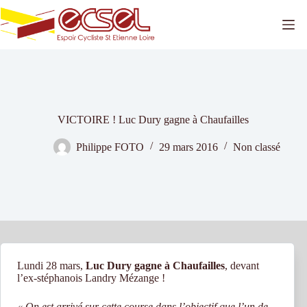
Passer
au
contenu
VICTOIRE ! Luc Dury gagne à Chaufailles
Philippe FOTO
29 mars 2016
Non classé
Lundi 28 mars,
Luc Dury gagne à Chaufailles
, devant
l’ex-stéphanois Landry Mézange !
« On est arrivé sur cette course dans l’objectif que l’un de