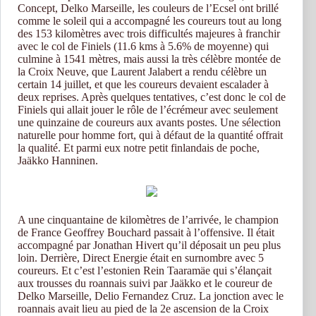
Concept, Delko Marseille, les couleurs de l’Ecsel ont brillé
comme le soleil qui a accompagné les coureurs tout au long
des 153 kilomètres avec trois difficultés majeures à franchir
avec le col de Finiels (11.6 kms à 5.6% de moyenne) qui
culmine à 1541 mètres, mais aussi la très célèbre montée de
la Croix Neuve, que Laurent Jalabert a rendu célèbre un
certain 14 juillet, et que les coureurs devaient escalader à
deux reprises. Après quelques tentatives, c’est donc le col de
Finiels qui allait jouer le rôle de l’écrémeur avec seulement
une quinzaine de coureurs aux avants postes. Une sélection
naturelle pour homme fort, qui à défaut de la quantité offrait
la qualité. Et parmi eux notre petit finlandais de poche,
Jaäkko Hanninen.
A une cinquantaine de kilomètres de l’arrivée, le champion
de France Geoffrey Bouchard passait à l’offensive. Il était
accompagné par Jonathan Hivert qu’il déposait un peu plus
loin. Derrière, Direct Energie était en surnombre avec 5
coureurs. Et c’est l’estonien Rein Taaramäe qui s’élançait
aux trousses du roannais suivi par Jaäkko et le coureur de
Delko Marseille, Delio Fernandez Cruz. La jonction avec le
roannais avait lieu au pied de la 2e ascension de la Croix