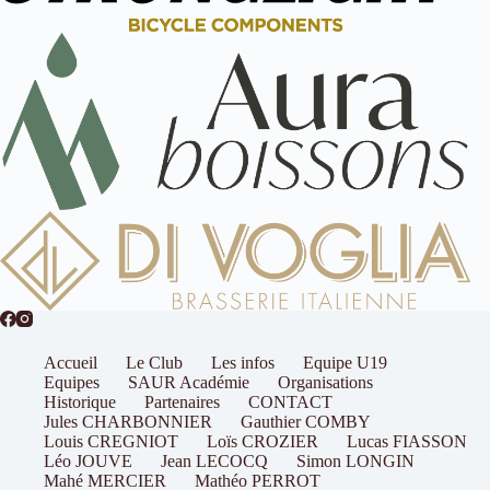
Accueil
Le Club
Les infos
Equipe U19
Equipes
SAUR Académie
Organisations
Historique
Partenaires
CONTACT
Jules CHARBONNIER
Gauthier COMBY
Louis CREGNIOT
Loïs CROZIER
Lucas FIASSON
Léo JOUVE
Jean LECOCQ
Simon LONGIN
Mahé MERCIER
Mathéo PERROT