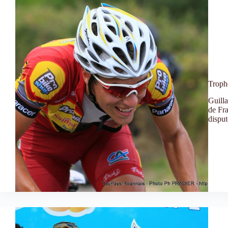
Troph
Guill
de Fr
disput