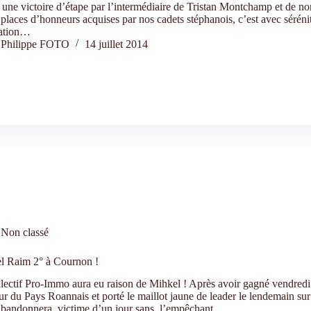
une victoire d’étape par l’intermédiaire de Tristan Montchamp et de n
 places d’honneurs acquises par nos cadets stéphanois, c’est avec sérénit
ation…
Philippe FOTO
14 juillet 2014
Non classé
l Raim 2° à Cournon !
lectif Pro-Immo aura eu raison de Mihkel ! Après avoir gagné vendredi 
r du Pays Roannais et porté le maillot jaune de leader le lendemain sur
 abandonnera, victime d’un jour sans, l’empêchant…