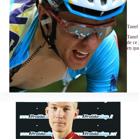
Tane
Tanel 
de ce 
en que