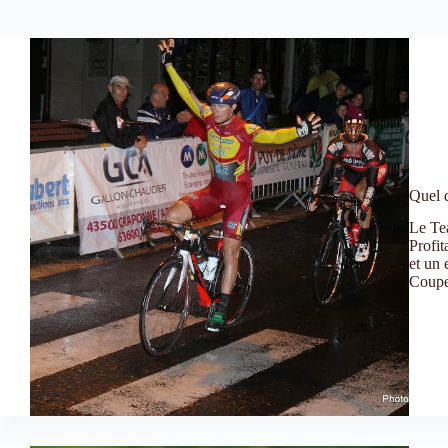
Quel 
Le Te
Profit
et un 
Coupe