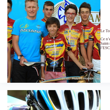
Le To
Ce n’e
Saint-
l’ESCE