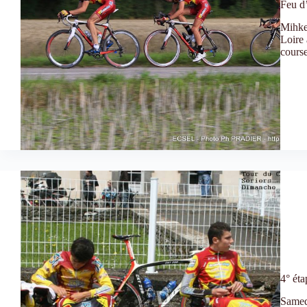
Feu d
Mihke
Loire 
course
4° éta
Samedi