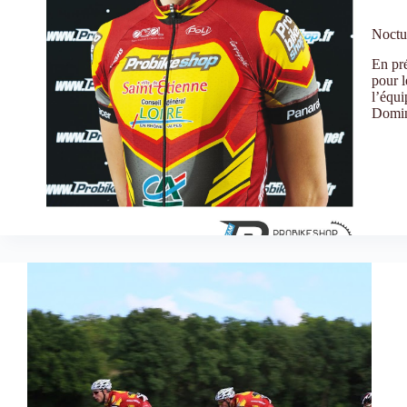
Noctur
En pré
pour 
l’équi
Domin