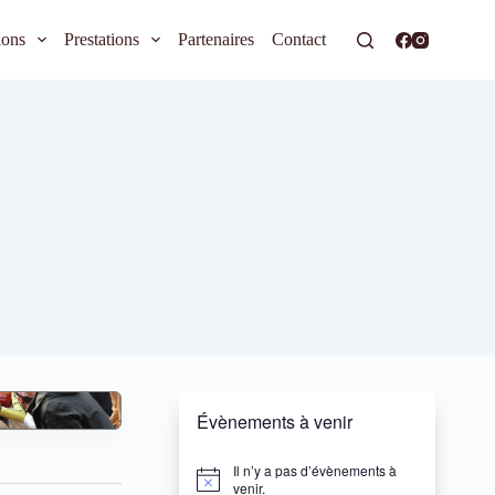
ions
Prestations
Partenaires
Contact
Évènements à venir
Il n’y a pas d’évènements à
N
venir.