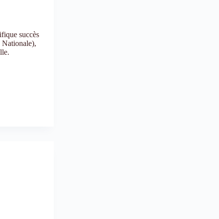
ifique succès
 Nationale),
lle.