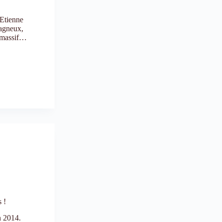
Etienne
vagneux,
t massif…
 !
n 2014.