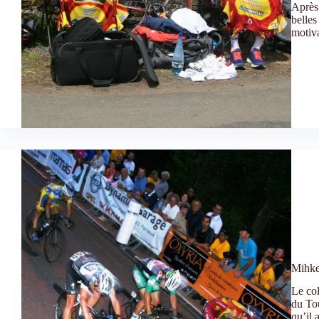
Après 
belles
motiv
Mihke
Le col
du Tou
qu’il