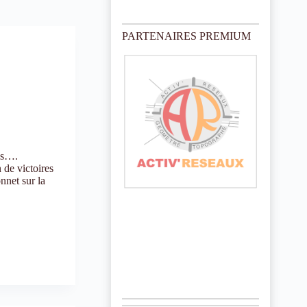
o
t
i
PARTENAIRES PREMIUM
c
e
ps….
 de victoires
nnet sur la