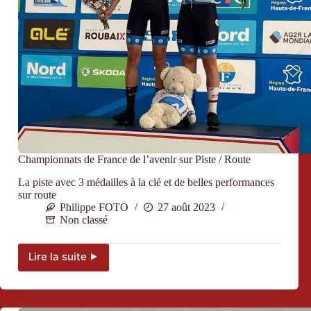
Championnats de France de l’avenir sur Piste / Route
La piste avec 3 médailles à la clé et de belles performances
sur route
Philippe FOTO
27 août 2023
Non classé
Lire la suite ⯈
Championnats
de
France
de