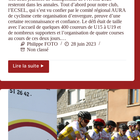
coupe
resteront dans les annales. Tout d’abord pour notre club,
AURA
l’ECSEL, qui s’est vu confier par le comité régional AURA
sur
de cyclisme cette organisation d’envergure, preuve d’une
piste.
certaine reconnaissance et confiance. Le défi était de taille
avec l’accueil de quelques 400 coureurs de U15 à U19 et
Ceci
de nombreux supporters et l’organisation de quatre courses
grâce
au cours de ces deux jours.…
au
Philippe FOTO
28 juin 2023
parrainage
Non classé
de
l’entreprise
de
Lire la suite ⯈
L’Avenir
cycle
à
Ligérienne
Jonzieux.
MACH1.