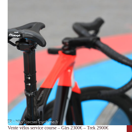
l’avenir
sur
Piste
/
Route
Vente vélos service course – Girs 2300€ – Trek 2900€