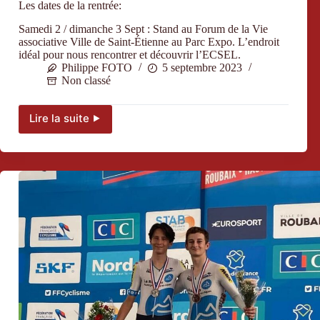
Les dates de la rentrée:
Samedi 2 / dimanche 3 Sept : Stand au Forum de la Vie
associative Ville de Saint-Étienne au Parc Expo. L’endroit
idéal pour nous rencontrer et découvrir l’ECSEL.
Philippe FOTO
5 septembre 2023
Non classé
Lire la suite ⯈
Les
dates
de
la
rentrée: