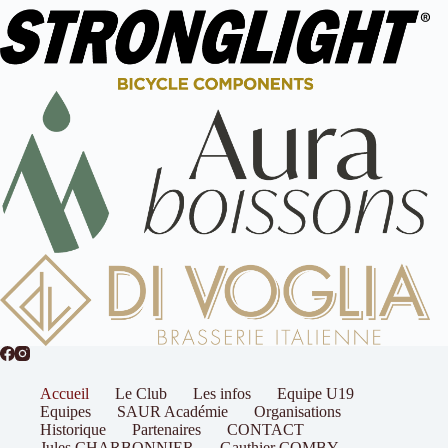
Accueil
Le Club
Les infos
Equipe U19
Equipes
SAUR Académie
Organisations
Historique
Partenaires
CONTACT
Jules CHARBONNIER
Gauthier COMBY