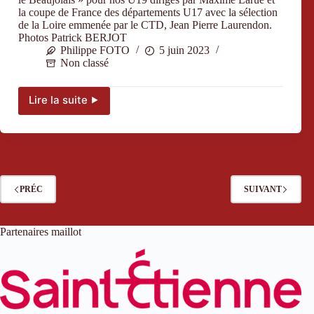
la coupe de France des départements U17 avec la sélection
de la Loire emmenée par le CTD, Jean Pierre Laurendon.
Photos Patrick BERJOT
Philippe FOTO
5 juin 2023
Non classé
Lire la suite ⯈
Les
jeunes
made
in
Ecsel
au
top
PRÉC
SUIVANT
dans
le
Beaujolais
Partenaires maillot