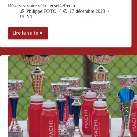
Réservez votre vélo : ecsel@free.fr
Philippe FOTO
17 décembre 2023
N1
Lire la suite ⯈
Vente
vélos
service
course
–
Girs
2300€
–
Trek
2900€